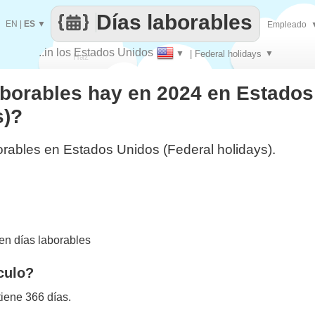
Días laborables
EN
|
ES
▼
Empleado
..in los Estados Unidos
▼
| Federal holidays
▼
Haz
aborables hay en 2024 en Estado
que
s)?
orables en Estados Unidos (Federal holidays).
n días laborables
culo?
iene 366 días.