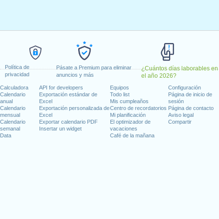
1, 2024
, enero 15, 2024
 febrero 19, 2024
, 2024
dence Day
: miércoles, junio 19, 2024
io 4, 2024
2, 2024
Política de
Pásate a Premium para eliminar
¿Cuántos días laborables en
 14, 2024
privacidad
anuncios y más
el año 2026?
e 11, 2024
Calculadora
API for developers
Equipos
Configuración
mbre 28, 2024
Calendario
Exportación estándar de
Todo list
Página de inicio de
anual
Excel
Mis cumpleaños
sesión
bre 25, 2024
Calendario
Exportación personalizada de
Centro de recordatorios
Página de contacto
mensual
Excel
Mi planificación
Aviso legal
Calendario
Exportar calendario PDF
El optimizador de
Compartir
semanal
Insertar un widget
vacaciones
Data
Café de la mañana
días laborables para 2024
n 2023 in Estados Unidos (Federal holidays)?
n 2025 in Estados Unidos (Federal holidays)?