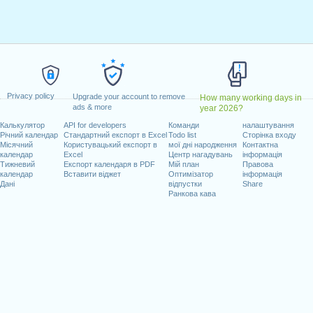
ілок, лютий 20, 2023
вень 29, 2023
dence Day
: понеділок, червень 19, 2023
 липень 4, 2023
нь 4, 2023
втень 9, 2023
Privacy policy
'ятниця, листопад 10, 2023
Upgrade your account to remove
How many working days in
ads & more
year 2026?
пад 23, 2023
Калькулятор
API for developers
Команди
налаштування
нь 25, 2023
Річний календар
Стандартний експорт в Excel
Todo list
Сторінка входу
Місячний
Користувацький експорт в
мої дні народження
Контактна
календар
Excel
Центр нагадувань
інформація
адають на вихідні
Тижневий
Експорт календаря в PDF
Мій план
Правова
календар
Вставити віджет
Оптимізатор
інформація
ь 1, 2023
Дані
відпустки
Share
Ранкова кава
ад 11, 2023
очих днів на 2023 рік
n 2022 in USA (Federal holidays)?
n 2024 in USA (Federal holidays)?