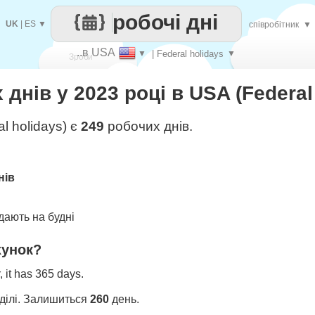
робочі дні
UK
|
ES
▼
співробітник
▼
..в USA
▼
| Federal holidays
▼
Зроби
днів у 2023 році в USA (Federal
кожен
l holidays) є
249
робочих днів.
нів
ають на будні
хунок?
 it has 365 days.
ділі. Залишиться
260
день.