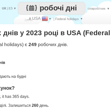
робочі дні
UK
|
ES
▼
співробітник
▼
..в USA
▼
| Federal holidays
▼
Зроби
днів у 2023 році в USA (Federal
кожен
l holidays) є
249
робочих днів.
нів
ають на будні
хунок?
 it has 365 days.
ділі. Залишиться
260
день.