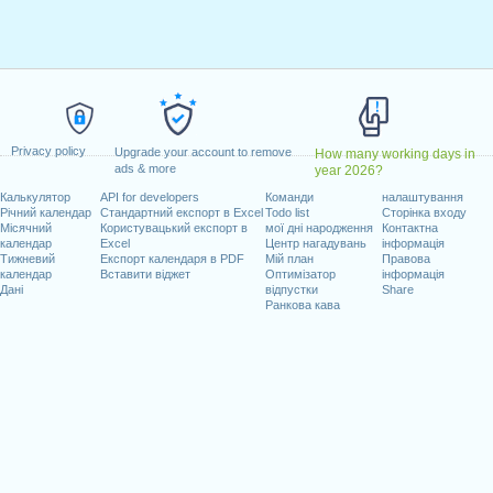
ілок, лютий 20, 2023
вень 29, 2023
dence Day
: понеділок, червень 19, 2023
 липень 4, 2023
нь 4, 2023
втень 9, 2023
Privacy policy
'ятниця, листопад 10, 2023
Upgrade your account to remove
How many working days in
ads & more
year 2026?
пад 23, 2023
Калькулятор
API for developers
Команди
налаштування
нь 25, 2023
Річний календар
Стандартний експорт в Excel
Todo list
Сторінка входу
Місячний
Користувацький експорт в
мої дні народження
Контактна
календар
Excel
Центр нагадувань
інформація
адають на вихідні
Тижневий
Експорт календаря в PDF
Мій план
Правова
календар
Вставити віджет
Оптимізатор
інформація
ь 1, 2023
Дані
відпустки
Share
Ранкова кава
ад 11, 2023
очих днів на 2023 рік
n 2022 in USA (Federal holidays)?
n 2024 in USA (Federal holidays)?