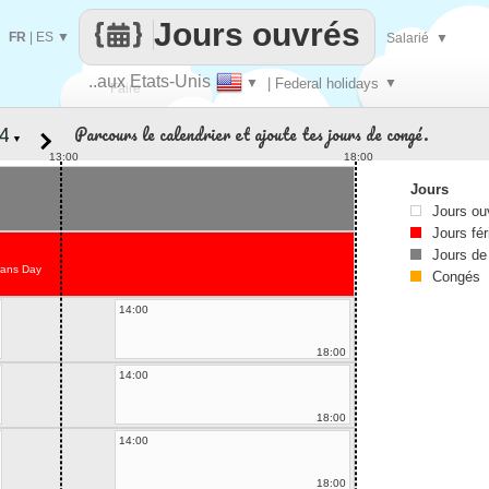
Jours ouvrés
FR
|
ES
▼
Salarié
▼
..aux Etats-Unis
▼
| Federal holidays
▼
Faire
Parcours le calendrier et ajoute tes jours de congé.
▼
que
13:00
18:00
Jours
Jours ou
Jours fér
Jours de
rans Day
Congés
14:00
18:00
14:00
18:00
14:00
18:00