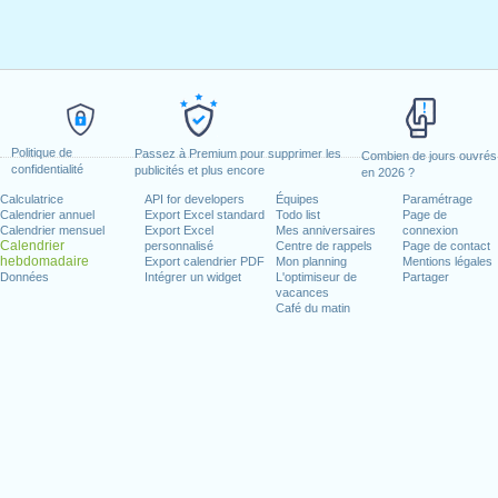
Politique de
Passez à Premium pour supprimer les
Combien de jours ouvrés
confidentialité
publicités et plus encore
en 2026 ?
Calculatrice
API for developers
Équipes
Paramétrage
Calendrier annuel
Export Excel standard
Todo list
Page de
Calendrier mensuel
Export Excel
Mes anniversaires
connexion
Calendrier
personnalisé
Centre de rappels
Page de contact
hebdomadaire
Export calendrier PDF
Mon planning
Mentions légales
Données
Intégrer un widget
L'optimiseur de
Partager
vacances
Café du matin