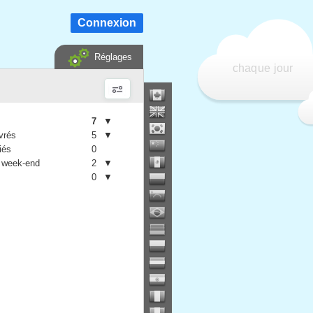
Connexion
Réglages
chaque jour
7
▼
vrés
5
▼
iés
0
 week-end
2
▼
0
▼