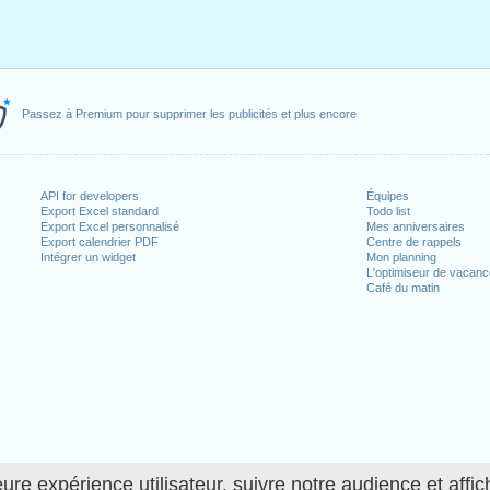
Passez à Premium pour supprimer les publicités et plus encore
API for developers
Équipes
Export Excel standard
Todo list
Export Excel personnalisé
Mes anniversaires
Export calendrier PDF
Centre de rappels
Intégrer un widget
Mon planning
L'optimiseur de vacan
Café du matin
ure expérience utilisateur, suivre notre audience et affic