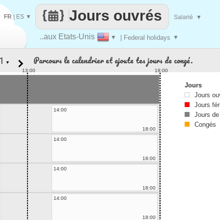
Jours ouvrés
FR
|
ES
▼
Salarié
▼
..aux Etats-Unis
▼
| Federal holidays
▼
Parcours le calendrier et ajoute tes jours de congé.
▼
13:00
18:00
Jours
Jours ou
Jours fér
14:00
Jours de
Congés
18:00
14:00
18:00
14:00
18:00
14:00
18:00