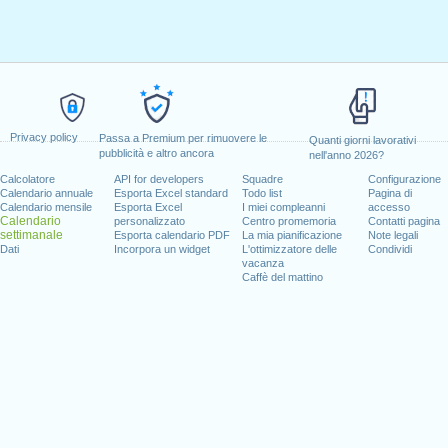
Privacy policy
Passa a Premium per rimuovere le
Quanti giorni lavorativi
pubblicità e altro ancora
nell'anno 2026?
Calcolatore
API for developers
Squadre
Configurazione
Calendario annuale
Esporta Excel standard
Todo list
Pagina di
Calendario mensile
Esporta Excel
I miei compleanni
accesso
Calendario
personalizzato
Centro promemoria
Contatti pagina
settimanale
Esporta calendario PDF
La mia pianificazione
Note legali
Dati
Incorpora un widget
L'ottimizzatore delle
Condividi
vacanza
Caffè del mattino