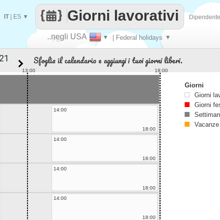
Giorni lavorativi
IT
|
ES
▼
Dipendent
..negli USA
▼
| Federal holidays
▼
Fai
Sfoglia il calendario e aggiungi i tuoi giorni liberi.
contare
13:00
18:00
Giorni
Giorni la
Giorni fe
14:00
Settiman
Vacanze
18:00
14:00
18:00
14:00
18:00
14:00
18:00