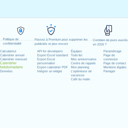
Politique de
Passez à Premium pour supprimer les
Combien de jours ouvrés
confidentialité
publicités et plus encore
en 2026 ?
Calculatrice
API for developers
Équipes
Paramétrage
Calendrier annuel
Export Excel standard
Todo list
Page de
Calendrier mensuel
Export Excel
Mes anniversaires
connexion
Calendrier
personnalisé
Centre de rappels
Page de contact
hebdomadaire
Export calendrier PDF
Mon planning
Mentions légales
Données
Intégrer un widget
L'optimiseur de
Partager
vacances
Café du matin