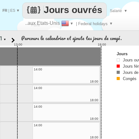
Jours ouvrés
FR
|
ES
▼
Salarié
▼
..aux Etats-Unis
▼
| Federal holidays
▼
Faire
Parcours le calendrier et ajoute tes jours de congé.
▼
que
13:00
18:00
Jours
Jours ou
Jours fér
14:00
Jours de
Congés
18:00
14:00
18:00
14:00
18:00
14:00
18:00