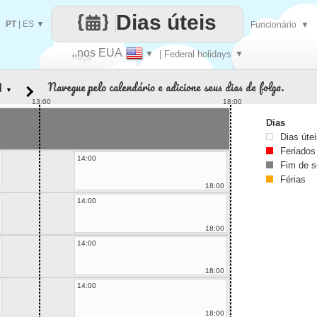
Dias úteis
PT
|
ES
▼
Funcionário
▼
..nos EUA
▼
| Federal holidays
▼
Faça
Navegue pelo calendário e adicione seus dias de folga.
▼
cada
13:00
18:00
Dias
Dias úte
Feriados
14:00
Fim de 
Férias
18:00
14:00
18:00
14:00
18:00
14:00
18:00