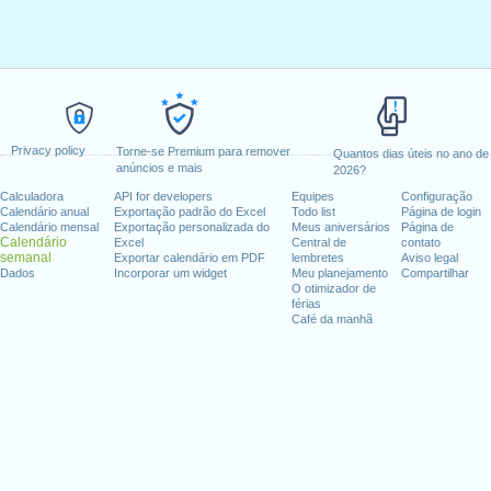
Privacy policy
Torne-se Premium para remover
Quantos dias úteis no ano de
anúncios e mais
2026?
Calculadora
API for developers
Equipes
Configuração
Calendário anual
Exportação padrão do Excel
Todo list
Página de login
Calendário mensal
Exportação personalizada do
Meus aniversários
Página de
Calendário
Excel
Central de
contato
semanal
Exportar calendário em PDF
lembretes
Aviso legal
Dados
Incorporar um widget
Meu planejamento
Compartilhar
O otimizador de
férias
Café da manhã