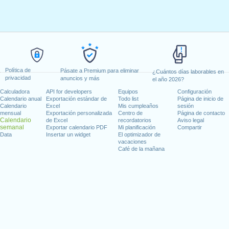
Política de
Pásate a Premium para eliminar
¿Cuántos días laborables en
privacidad
anuncios y más
el año 2026?
Calculadora
API for developers
Equipos
Configuración
Calendario anual
Exportación estándar de
Todo list
Página de inicio de
Calendario
Excel
Mis cumpleaños
sesión
mensual
Exportación personalizada
Centro de
Página de contacto
Calendario
de Excel
recordatorios
Aviso legal
semanal
Exportar calendario PDF
Mi planificación
Compartir
Data
Insertar un widget
El optimizador de
vacaciones
Café de la mañana