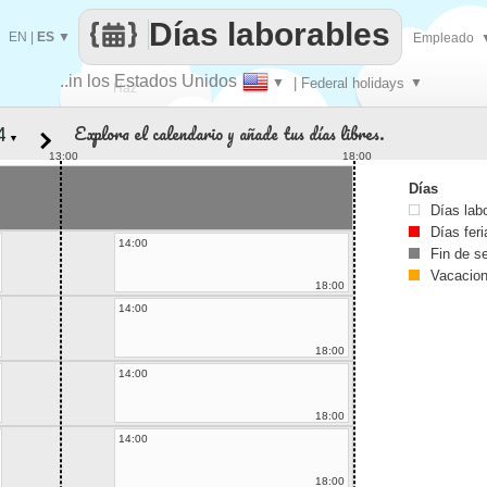
Días laborables
EN
|
ES
▼
Empleado
..in los Estados Unidos
▼
| Federal holidays
▼
Haz
Explora el calendario y añade tus días libres.
▼
que
13:00
18:00
Días
Días lab
Días fer
14:00
Fin de 
Vacacio
18:00
14:00
18:00
14:00
18:00
14:00
18:00