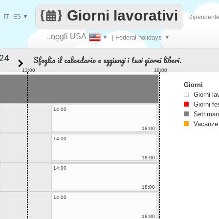
Giorni lavorativi
IT
|
ES
▼
Dipendent
..negli USA
▼
| Federal holidays
▼
Fai
Sfoglia il calendario e aggiungi i tuoi giorni liberi.
contare
13:00
18:00
Giorni
Giorni la
Giorni fe
14:00
Settiman
Vacanze
18:00
14:00
18:00
14:00
18:00
14:00
18:00