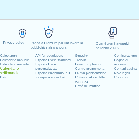
Privacy policy
Passa a Premium per rimuovere le
Quanti giorni lavorativi
pubblicità e altro ancora
nell'anno 2026?
Calcolatore
API for developers
Squadre
Configurazione
Calendario annuale
Esporta Excel standard
Todo list
Pagina di
Calendario mensile
Esporta Excel
I miei compleanni
accesso
Calendario
personalizzato
Centro promemoria
Contatti pagina
settimanale
Esporta calendario PDF
La mia pianificazione
Note legali
Dati
Incorpora un widget
L'ottimizzatore delle
Condividi
vacanza
Caffè del mattino