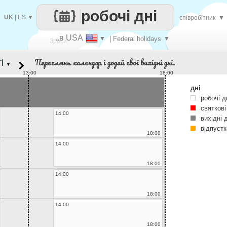
робочі дні
UK
|
ES
▼
співробітник
▼
..в USA
▼
| Federal holidays
▼
Зроби
Переглянь календар і додай свої вихідні дні.
▼
кожен
13:00
18:00
дні
робочі д
святкові
14:00
вихідні 
відпустк
18:00
14:00
18:00
14:00
18:00
14:00
18:00