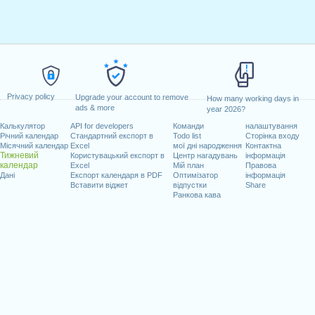
Privacy policy
Upgrade your account to remove
How many working days in
ads & more
year 2026?
Калькулятор
API for developers
Команди
налаштування
Річний календар
Стандартний експорт в
Todo list
Сторінка входу
Місячний календар
Excel
мої дні народження
Контактна
Тижневий
Користувацький експорт в
Центр нагадувань
інформація
календар
Excel
Мій план
Правова
Дані
Експорт календаря в PDF
Оптимізатор
інформація
Вставити віджет
відпустки
Share
Ранкова кава