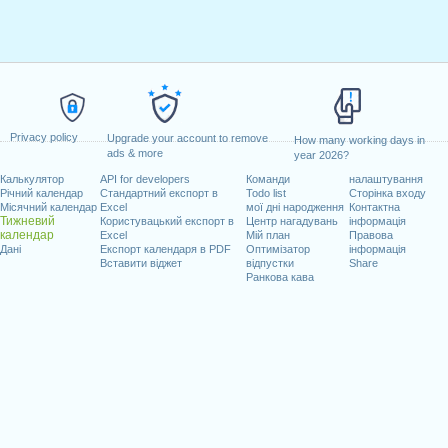
Privacy policy
Upgrade your account to remove
How many working days in
ads & more
year 2026?
Калькулятор
API for developers
Команди
налаштування
Річний календар
Стандартний експорт в
Todo list
Сторінка входу
Місячний календар
Excel
мої дні народження
Контактна
Тижневий
Користувацький експорт в
Центр нагадувань
інформація
календар
Excel
Мій план
Правова
Дані
Експорт календаря в PDF
Оптимізатор
інформація
Вставити віджет
відпустки
Share
Ранкова кава