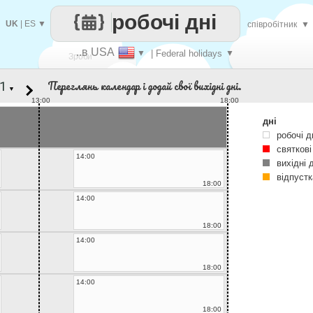
робочі дні
UK
|
ES
▼
співробітник
▼
..в USA
▼
| Federal holidays
▼
Зроби
Переглянь календар і додай свої вихідні дні.
▼
кожен
13:00
18:00
дні
робочі д
святкові
14:00
вихідні 
відпустк
18:00
14:00
18:00
14:00
18:00
14:00
18:00