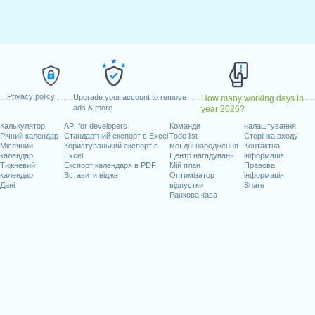
ілок, лютий 19, 2024
вень 27, 2024
dence Day
: середа, червень 19, 2024
ипень 4, 2024
нь 2, 2024
втень 14, 2024
Privacy policy
топад 11, 2024
Upgrade your account to remove
How many working days in
ads & more
year 2026?
пад 28, 2024
Калькулятор
API for developers
Команди
налаштування
25, 2024
Річний календар
Стандартний експорт в Excel
Todo list
Сторінка входу
Місячний
Користувацький експорт в
мої дні народження
Контактна
календар
Excel
Центр нагадувань
інформація
Тижневий
Експорт календаря в PDF
Мій план
Правова
календар
Вставити віджет
Оптимізатор
інформація
Дані
відпустки
Share
очих днів на 2024 рік
Ранкова кава
n 2023 in USA (Federal holidays)?
n 2025 in USA (Federal holidays)?