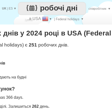
робочі дні
UK
|
ES
▼
співробітник
▼
..в USA
▼
| Federal holidays
▼
Зроби
днів у 2024 році в USA (Federal
кожен
l holidays) є
251
робочих днів.
нів
ають на будні
хунок?
 has 366 days.
ділі. Залишиться
262
день.