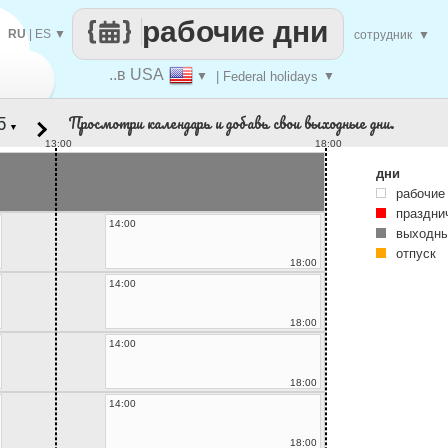
рабочие дни
RU
|
ES
▼
сотрудник
▼
..в USA
▼
| Federal holidays
▼
Просмотри календарь и добавь свои выходные дни.
▼
13:00
18:00
дни
рабочие
праздни
14:00
выходны
отпуск
18:00
14:00
18:00
14:00
18:00
14:00
18:00