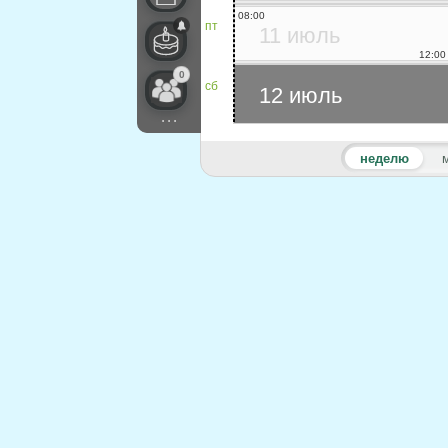
08:00
пт
11 июль
12:00
0
сб
12 июль
...
неделю