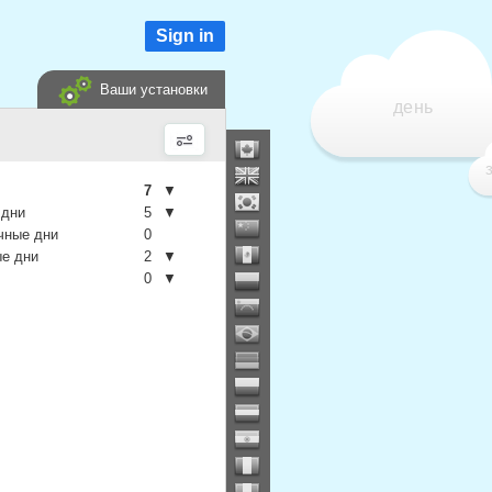
Sign in
Ваши установки
день
7
▼
 дни
5
▼
чные дни
0
е дни
2
▼
0
▼