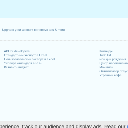
Upgrade your account to remove ads & more
API for developers
Команды
Стандартный экспорт в Excel
Todo list
Пользовательский экспорт в Excel
мои дни рождения
Экспорт календаря в PDF
Центр напоминани
Вставить виджет
Мой план
Оптимизатор отпус
Утренний кофе
perience, track our audience and display ads. Read our