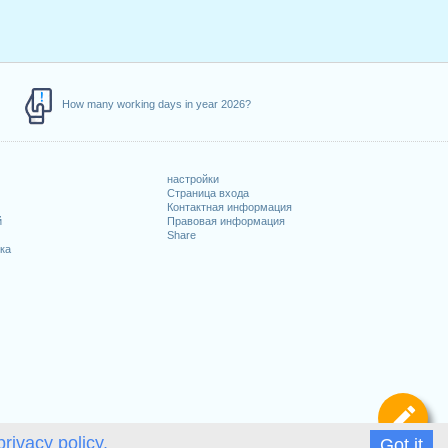
How many working days in year 2026?
настройки
Страница входа
Контактная информация
й
Правовая информация
Share
ка
Оп
privacy policy.
Got it