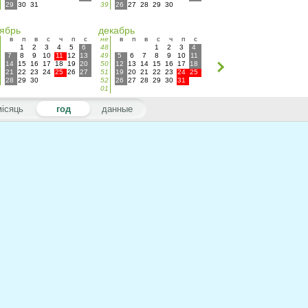
29
30
31
39
26
27
28
29
30
ябрь
декабрь
в
п
в
с
ч
п
с
не
в
п
в
с
ч
п
с
1
2
3
4
5
6
48
1
2
3
4
7
8
9
10
11
12
13
49
5
6
7
8
9
10
11
14
15
16
17
18
19
20
50
12
13
14
15
16
17
18
21
22
23
24
25
26
27
51
19
20
21
22
23
24
25
28
29
30
52
26
27
28
29
30
31
01
місяць
год
данные