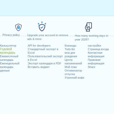
Privacy policy
Upgrade your account to remove
How many working days in
ads & more
year 2026?
Калькулятор
API for developers
Команды
настройки
Годовой
Стандартный экспорт в
Todo list
Страница входа
календарь
Excel
мои дни
Контактная
Ежемесячный
Пользовательский экспорт
рождения
информация
календарь
в Excel
Центр
Правовая
Еженедельный
Экспорт календаря в PDF
напоминаний
информация
календарь
Вставить виджет
Мой план
Share
данные
Оптимизатор
отпуска
Утренний кофе