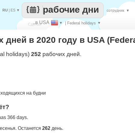
рабочие дни
RU
|
ES
▼
сотрудник
▼
..в USA
▼
| Federal holidays
▼
Сделай
 дней в 2020 году в USA (Federa
каждый
al holidays)
252
рабочих дней.
ходящихся на будни
ёт?
 has 366 days.
ресенья. Останется
262
день.