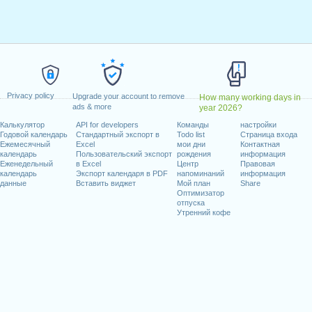
дельник, январь 20, 2020
ельник, февраль 17, 2020
май 25, 2020
e)
: пятница, июль 3, 2020
ябрь 7, 2020
 октябрь 12, 2020
Privacy policy
Upgrade your account to remove
How many working days in
11, 2020
ads & more
year 2026?
ь 26, 2020
Калькулятор
API for developers
Команды
настройки
 25, 2020
Годовой календарь
Стандартный экспорт в
Todo list
Страница входа
Ежемесячный
Excel
мои дни
Контактная
календарь
Пользовательский экспорт
рождения
информация
иходящиеся на выходные
Еженедельный
в Excel
Центр
Правовая
календарь
Экспорт календаря в PDF
напоминаний
информация
юль 4, 2020
данные
Вставить виджет
Мой план
Share
Оптимизатор
отпуска
Утренний кофе
абочих дней на 2020 год
n 2019 in USA (Federal holidays)?
n 2021 in USA (Federal holidays)?