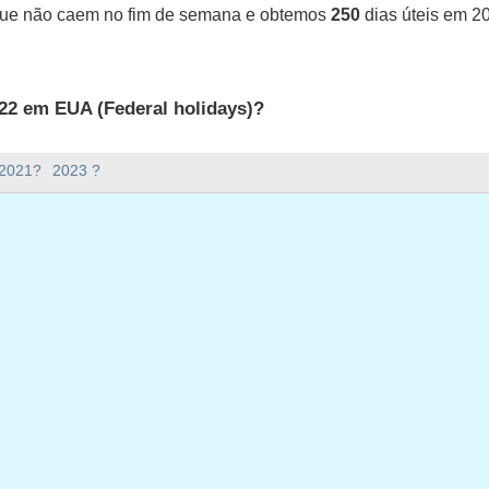
que não caem no fim de semana e obtemos
250
dias úteis em 2
22 em EUA (Federal holidays)?
UA (Federal holidays).
 2021?
2023 ?
ana há em 2022?
em 2022.
o e tem 365 dias.
ias úteis em 2022?
 em 2022.
ias úteis em 2022
da-feira, janeiro 17, 2022
a-feira, fevereiro 21, 2022