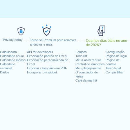
maio 30, 2022
unda-feira, junho 20, 2022
ira, julho 4, 2022
embro 5, 2022
 outubro 10, 2022
vembro 11, 2022
Privacy policy
ovembro 24, 2022
Torne-se Premium para remover
Quantos dias úteis no ano
anúncios e mais
de 2026?
unda-feira, dezembro 26, 2022
Calculadora
API for developers
Equipes
Configuração
Calendário anual
Exportação padrão do Excel
Todo list
Página de login
fim de semana
Calendário mensal
Exportação personalizada do
Meus aniversários
Página de
Calendário
Excel
Central de lembretes
contato
semanal
Exportar calendário em PDF
Meu planejamento
Aviso legal
o 1, 2022
Dados
Incorporar um widget
O otimizador de
Compartilhar
ce Day : domingo, junho 19, 2022
férias
Café da manhã
 25, 2022
dias úteis para 2022
n 2021 in EUA (Federal holidays)?
n 2023 in EUA (Federal holidays)?