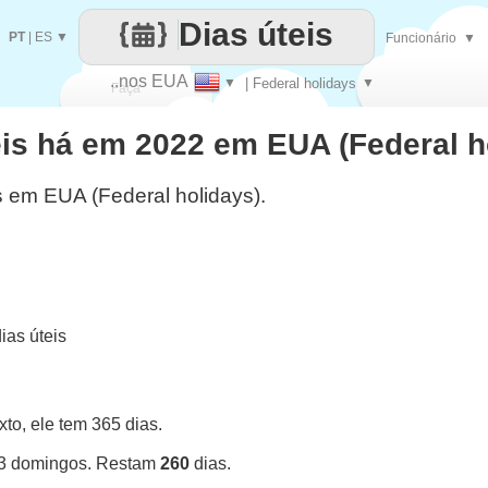
Dias úteis
PT
|
ES
▼
Funcionário
▼
..nos EUA
▼
| Federal holidays
▼
Faça
eis há em 2022 em EUA (Federal h
cada
s em EUA (Federal holidays).
as úteis
o, ele tem 365 dias.
53 domingos. Restam
260
dias.