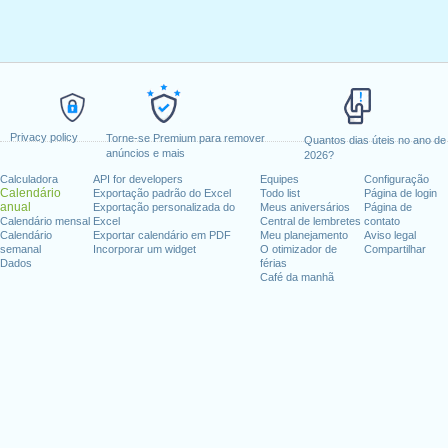
Privacy policy
Torne-se Premium para remover
Quantos dias úteis no ano de
anúncios e mais
2026?
Calculadora
API for developers
Equipes
Configuração
Calendário
Exportação padrão do Excel
Todo list
Página de login
anual
Exportação personalizada do
Meus aniversários
Página de
Calendário mensal
Excel
Central de lembretes
contato
Calendário
Exportar calendário em PDF
Meu planejamento
Aviso legal
semanal
Incorporar um widget
O otimizador de
Compartilhar
Dados
férias
Café da manhã