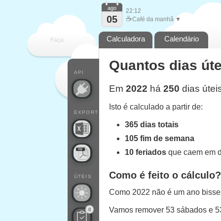
ago
22:12
05
☕
Café da manhã ▼
Calculadora
Calendário
Faça
Quantos dias út
cada
API
Em
2022
há
250
dias útei
Isto é calculado a partir de:
EXPORT
365 dias totais
105 fim de semana
10 feriados
que caem em di
Como é feito o cálculo?
ÚTEIS
Como 2022 não é um ano bissext
Vamos remover 53 sábados e 
0