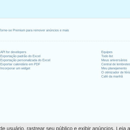
maio 30, 2022
unda-feira, junho 20, 2022
ira, julho 4, 2022
embro 5, 2022
 outubro 10, 2022
Torne-se Premium para remover anúncios e mais
vembro 11, 2022
ovembro 24, 2022
unda-feira, dezembro 26, 2022
API for developers
Equipes
Exportação padrão do Excel
Todo list
fim de semana
Exportação personalizada do Excel
Meus aniversários
Exportar calendário em PDF
Central de lembrete
Incorporar um widget
Meu planejamento
o 1, 2022
O otimizador de féri
ce Day : domingo, junho 19, 2022
Café da manhã
 25, 2022
dias úteis para 2022
n 2021 in EUA (Federal holidays)?
n 2023 in EUA (Federal holidays)?
 usuário, rastrear seu público e exibir anúncios. Leia