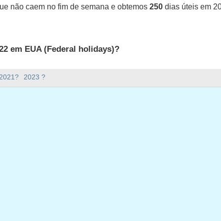
que não caem no fim de semana e obtemos
250
dias úteis em 2
22 em EUA (Federal holidays)?
UA (Federal holidays).
 2021?
2023 ?
ana há em 2022?
em 2022.
o e tem 365 dias.
ias úteis em 2022?
 em 2022.
ias úteis em 2022
da-feira, janeiro 17, 2022
a-feira, fevereiro 21, 2022