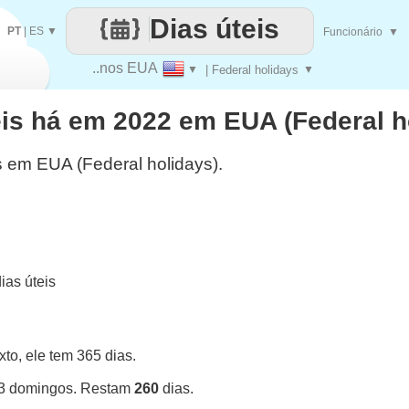
Dias úteis
PT
|
ES
▼
Funcionário
▼
..nos EUA
▼
| Federal holidays
▼
eis há em 2022 em EUA (Federal h
s em EUA (Federal holidays).
as úteis
o, ele tem 365 dias.
53 domingos. Restam
260
dias.