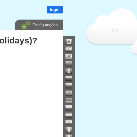
login
Configurações
dia
olidays)?