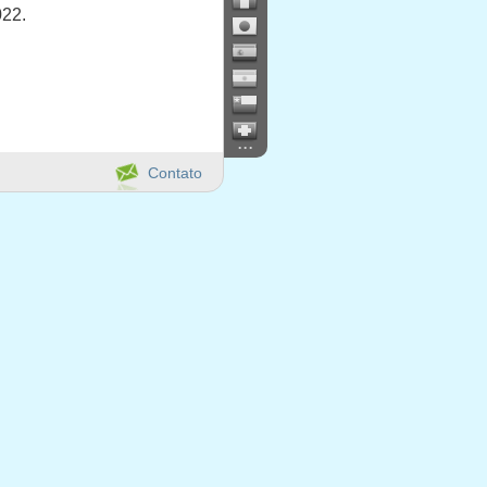
022.
...
Contato