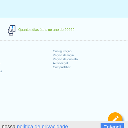
Quantos dias úteis no ano de 2026?
Configuração
Página de login
Página de contato
s
Aviso legal
Compartilhar
as
De
 a nossa
política de privacidade.
Entendi