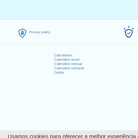
3.
Memorial Day
: segunda-feira, 
4.
Juneteenth (observance)
: seg
5.
Independence Day
: segunda-fe
6.
Labor Day
: segunda-feira, set
7.
Columbus Day
: segunda-feira,
Privacy policy
8.
Veterans Day
: sexta-feira, no
9.
Thanksgiving
: quinta-feira, n
10.
Christmas (observance)
: seg
Calculadora
Calendário anual
Feriados que caem no 
Calendário mensal
Calendário semanal
Dados
1. New Year's Day : sábado, janeir
2. Juneteenth National Independen
3. Christmas : domingo, dezembro
Explorar mais
Calendário detalhado de 
How many working days i
How many working days i
Usamos cookies para oferecer a melhor experiência de