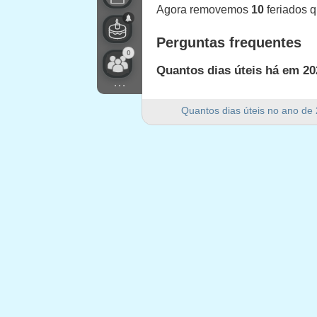
Agora removemos
10
feriados 
Perguntas frequentes
0
Quantos dias úteis há em 20
...
Há 250 dias úteis em 2022 em E
Quantos dias úteis no ano de
Quantos dias de fim de sem
Há 105 dias de fim de semana 
2022 é um ano bissexto?
Não. 2022 não é um ano bissext
Quantos feriados caem em d
10 feriados caem em dias úteis
Feriados que caem em d
1.
Martin Luther King Day
: segun
2.
Washington's Birthday
: segund