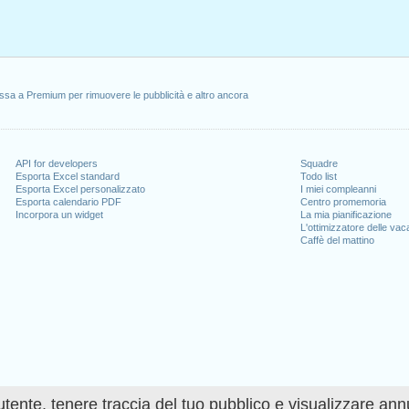
ssa a Premium per rimuovere le pubblicità e altro ancora
API for developers
Squadre
Esporta Excel standard
Todo list
Esporta Excel personalizzato
I miei compleanni
Esporta calendario PDF
Centro promemoria
Incorpora un widget
La mia pianificazione
L'ottimizzatore delle va
Caffè del mattino
utente, tenere traccia del tuo pubblico e visualizzare ann