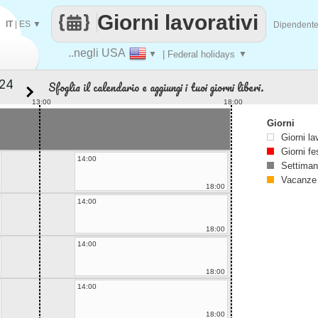
Giorni lavorativi
IT
|
ES
▼
Dipendent
..negli USA
▼
| Federal holidays
▼
Sfoglia il calendario e aggiungi i tuoi giorni liberi.
13:00
18:00
Giorni
Giorni la
Giorni fe
14:00
Settiman
Vacanze
18:00
14:00
18:00
14:00
18:00
14:00
18:00