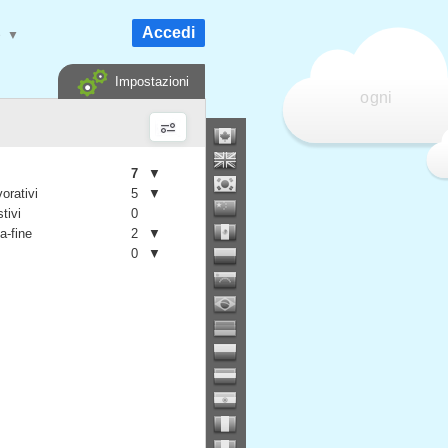
Accedi
e
▼
Impostazioni
ogni
7
▼
vorativi
5
▼
stivi
0
a-fine
2
▼
0
▼