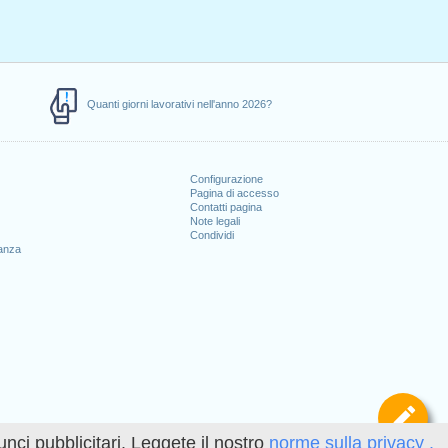
Quanti giorni lavorativi nell'anno 2026?
Configurazione
Pagina di accesso
Contatti pagina
Note legali
Condividi
canza
Def
unci pubblicitari. Leggete il nostro
norme sulla privacy .