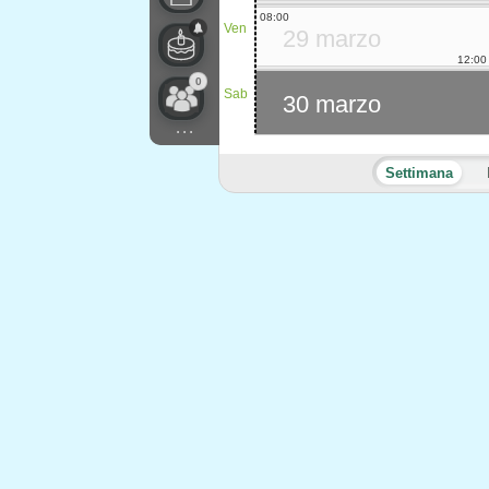
08:00
Ven
29 marzo
12:00
0
Sab
30 marzo
...
Settimana