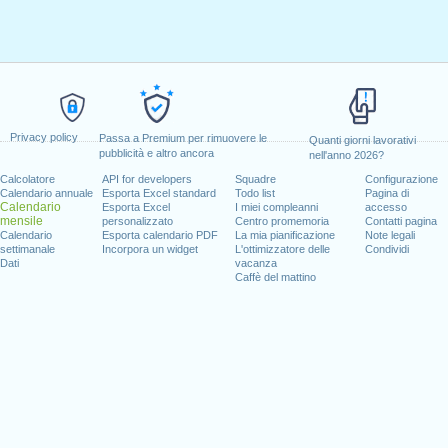
Privacy policy
Passa a Premium per rimuovere le
Quanti giorni lavorativi
pubblicità e altro ancora
nell'anno 2026?
Calcolatore
API for developers
Squadre
Configurazione
Calendario annuale
Esporta Excel standard
Todo list
Pagina di
Calendario
Esporta Excel
I miei compleanni
accesso
mensile
personalizzato
Centro promemoria
Contatti pagina
Calendario
Esporta calendario PDF
La mia pianificazione
Note legali
settimanale
Incorpora un widget
L'ottimizzatore delle
Condividi
Dati
vacanza
Caffè del mattino