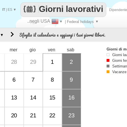
Giorni lavorativi
IT
|
ES
▼
Dipendent
..negli USA
▼
| Federal holidays
▼
Fai
Sfoglia il calendario e aggiungi i tuoi giorni liberi.
▼
contare
Giorni di 
mer
gio
ven
sab
Giorni la
Giorni fe
28
29
1
2
Settiman
Vacanze
6
7
8
9
13
14
15
16
20
21
22
23