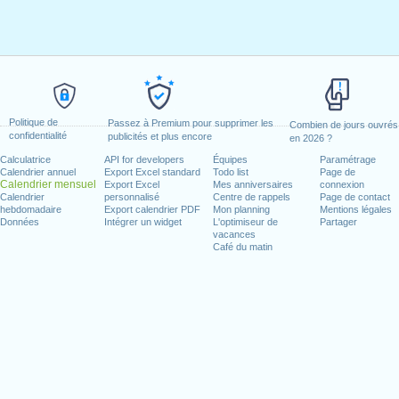
Politique de
Passez à Premium pour supprimer les
Combien de jours ouvrés
confidentialité
publicités et plus encore
en 2026 ?
Calculatrice
API for developers
Équipes
Paramétrage
Calendrier annuel
Export Excel standard
Todo list
Page de
Calendrier mensuel
Export Excel
Mes anniversaires
connexion
Calendrier
personnalisé
Centre de rappels
Page de contact
hebdomadaire
Export calendrier PDF
Mon planning
Mentions légales
Données
Intégrer un widget
L'optimiseur de
Partager
vacances
Café du matin