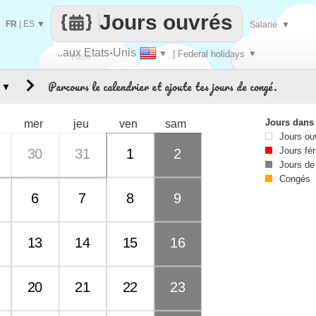
Jours ouvrés
FR
|
ES
▼
Salarié
▼
..aux Etats-Unis
▼
| Federal holidays
▼
Faire
Parcours le calendrier et ajoute tes jours de congé.
▼
que
Jours dans
mer
jeu
ven
sam
Jours ou
Jours fér
30
31
1
2
Jours de
Congés
6
7
8
9
13
14
15
16
20
21
22
23