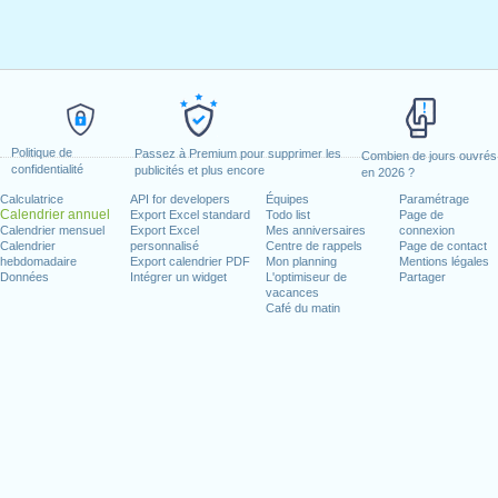
Politique de
Passez à Premium pour supprimer les
Combien de jours ouvrés
confidentialité
publicités et plus encore
en 2026 ?
Calculatrice
API for developers
Équipes
Paramétrage
Calendrier annuel
Export Excel standard
Todo list
Page de
Calendrier mensuel
Export Excel
Mes anniversaires
connexion
Calendrier
personnalisé
Centre de rappels
Page de contact
hebdomadaire
Export calendrier PDF
Mon planning
Mentions légales
Données
Intégrer un widget
L'optimiseur de
Partager
vacances
Café du matin