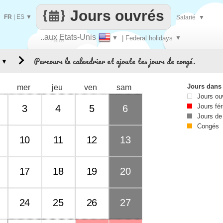
Jours ouvrés
FR
|
ES
▼
Salarié
▼
..aux Etats-Unis
▼
| Federal holidays
▼
Faire
Parcours le calendrier et ajoute tes jours de congé.
▼
que
Jours dans
mer
jeu
ven
sam
Jours ou
Jours fér
3
4
5
6
Jours de
Congés
10
11
12
13
17
18
19
20
24
25
26
27