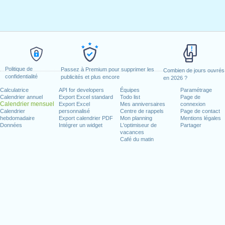
Politique de
Passez à Premium pour supprimer les
Combien de jours ouvrés
confidentialité
publicités et plus encore
en 2026 ?
Calculatrice
API for developers
Équipes
Paramétrage
Calendrier annuel
Export Excel standard
Todo list
Page de
Calendrier mensuel
Export Excel
Mes anniversaires
connexion
Calendrier
personnalisé
Centre de rappels
Page de contact
hebdomadaire
Export calendrier PDF
Mon planning
Mentions légales
Données
Intégrer un widget
L'optimiseur de
Partager
vacances
Café du matin