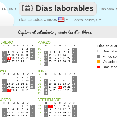
Días laborables
EN
|
ES
▼
Empleado
..in los Estados Unidos
▼
| Federal holidays
▼
Explora el calendario y añade tus días libres.
EBRERO
MARZO
D
L
M
M
J
V
S
s
D
L
M
M
J
V
S
Días en el 
1
2
3
09
1
2
Días labo
4
5
6
7
8
9
10
10
3
4
5
6
7
8
9
11
12
13
14
15
16
17
11
10
11
12
13
14
15
16
Fin de s
18
19
20
21
22
23
24
12
17
18
19
20
21
22
23
25
26
27
28
29
13
24
25
26
27
28
29
30
Vacacion
14
31
Días feri
AYO
JUNIO
D
L
M
M
J
V
S
s
D
L
M
M
J
V
S
1
2
3
4
22
1
5
6
7
8
9
10
11
23
2
3
4
5
6
7
8
12
13
14
15
16
17
18
24
9
10
11
12
13
14
15
19
20
21
22
23
24
25
25
16
17
18
19
20
21
22
26
27
28
29
30
31
26
23
24
25
26
27
28
29
27
30
GOSTO
SEPTIEMBRE
D
L
M
M
J
V
S
s
D
L
M
M
J
V
S
1
2
3
36
1
2
3
4
5
6
7
4
5
6
7
8
9
10
37
8
9
10
11
12
13
14
11
12
13
14
15
16
17
38
15
16
17
18
19
20
21
18
19
20
21
22
23
24
39
22
23
24
25
26
27
28