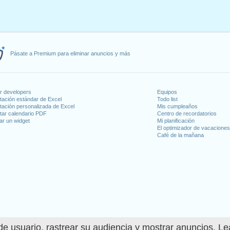
Pásate a Premium para eliminar anuncios y más
or developers
Equipos
tación estándar de Excel
Todo list
tación personalizada de Excel
Mis cumpleaños
tar calendario PDF
Centro de recordatorios
ar un widget
Mi planificación
El optimizador de vacacione
Café de la mañana
e usuario, rastrear su audiencia y mostrar anuncios. L