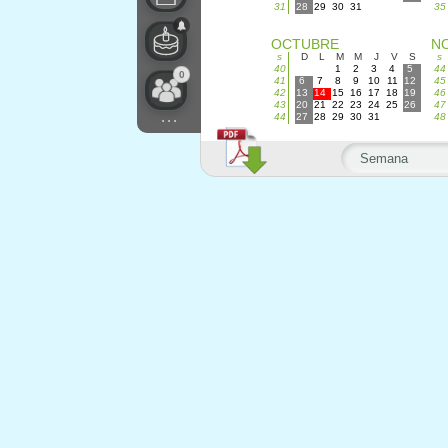
31
28
29
30
31
35
OCTUBRE
N
s
D
L
M
M
J
V
S
s
40
1
2
3
4
5
44
0
41
6
7
8
9
10
11
12
45
42
13
14
15
16
17
18
19
46
43
20
21
22
23
24
25
26
47
...
44
27
28
29
30
31
48
Semana