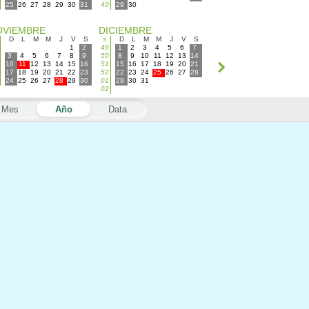
25
26
27
28
29
30
31
40
29
30
OVIEMBRE
DICIEMBRE
D
L
M
M
J
V
S
s
D
L
M
M
J
V
S
1
2
49
1
2
3
4
5
6
7
3
4
5
6
7
8
9
50
8
9
10
11
12
13
14
10
11
12
13
14
15
16
51
15
16
17
18
19
20
21
17
18
19
20
21
22
23
52
22
23
24
25
26
27
28
24
25
26
27
28
29
30
01
29
30
31
02
Mes
Año
Data