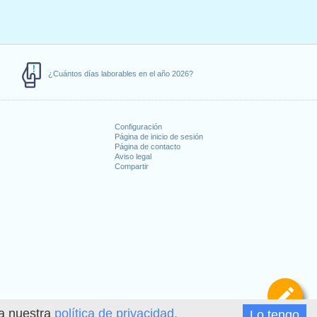
¿Cuántos días laborables en el año 2026?
Configuración
Página de inicio de sesión
Página de contacto
Aviso legal
Compartir
s
De
ea nuestra
política de privacidad.
Lo tengo