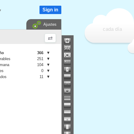
Sign in
▼
Ajustes
cada día
año
366
▼
rables
251
▼
emana
104
▼
es
0
▼
ados
11
▼