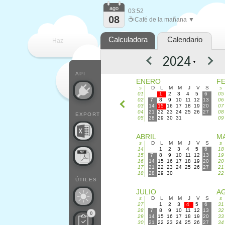
ago
03:52
08
☕
Café de la mañana ▼
Calculadora
Calendario
Haz
▼
que
API
ENERO
F
s
D
L
M
M
J
V
S
s
01
1
2
3
4
5
6
05
02
7
8
9
10
11
12
13
06
03
14
15
16
17
18
19
20
07
04
21
22
23
24
25
26
27
08
EXPORT
05
28
29
30
31
09
ABRIL
M
s
D
L
M
M
J
V
S
s
14
1
2
3
4
5
6
18
15
7
8
9
10
11
12
13
19
16
14
15
16
17
18
19
20
20
17
21
22
23
24
25
26
27
21
18
28
29
30
22
ÚTILES
JULIO
A
s
D
L
M
M
J
V
S
s
27
1
2
3
4
5
6
31
28
7
8
9
10
11
12
13
32
0
29
14
15
16
17
18
19
20
33
30
21
22
23
24
25
26
27
34