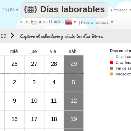
Días laborables
EN
|
ES
▼
Empleado
..in los Estados Unidos
▼
| Federal holidays
▼
Haz
Explora el calendario y añade tus días libres.
 09
que
Días en el 
mié
jue
vie
sáb
Días lab
Días fer
26
27
28
29
Fin de 
Vacacio
2
3
4
5
9
10
11
12
16
17
18
19