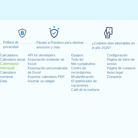
Política de
Pásate a Premium para eliminar
¿Cuántos días laborables en
privacidad
anuncios y más
el año 2026?
Calculadora
API for developers
Equipos
Configuración
Calendario anual
Exportación estándar de
Todo list
Página de inicio de
Calendario
Excel
Mis cumpleaños
sesión
mensual
Exportación personalizada
Centro de
Página de contacto
Calendario
de Excel
recordatorios
Aviso legal
semanal
Exportar calendario PDF
Mi planificación
Compartir
Data
Insertar un widget
El optimizador de
vacaciones
Café de la mañana