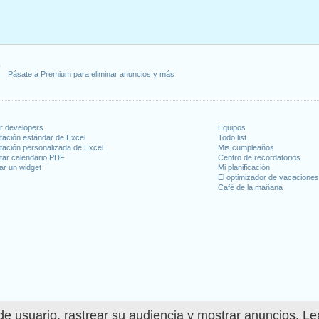
ero 1, 2020
, enero 20, 2020
 febrero 17, 2020
, 2020
e)
: viernes, julio 3, 2020
Pásate a Premium para eliminar anuncios y más
7, 2020
 12, 2020
embre 11, 2020
re 26, 2020
or developers
Equipos
e 25, 2020
tación estándar de Excel
Todo list
tación personalizada de Excel
Mis cumpleaños
tar calendario PDF
Centro de recordatorios
 en fin de semana
ar un widget
Mi planificación
El optimizador de vacacione
Café de la mañana
o 4, 2020
días laborables para 2020
n 2019 in Estados Unidos (Federal holidays)?
n 2021 in Estados Unidos (Federal holidays)?
e usuario, rastrear su audiencia y mostrar anuncios. L