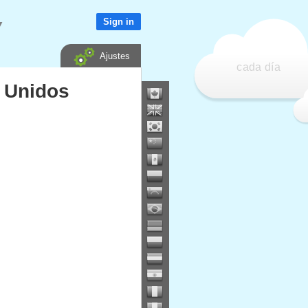
Sign in
▼
Ajustes
cada día
s Unidos