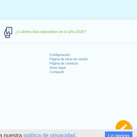
¿Cuántos días laborables en el año 2026?
Configuración
Página de inicio de sesión
Página de contacto
Aviso legal
Compartir
s
De
ea nuestra
política de privacidad.
Lo tengo