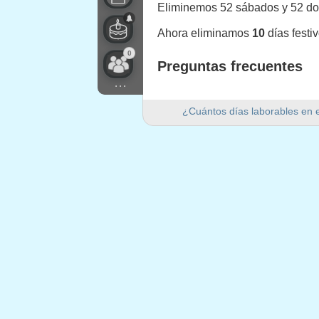
Eliminemos 52 sábados y 52 d
Ahora eliminamos
10
días festi
0
Preguntas frecuentes
...
¿Cuántos días laborables ha
¿Cuántos días laborables en 
Hay 252 días laborables en 202
¿Cuántos días de fin de se
Hay 104 días de fin de semana 
¿Es 2020 un año bisiesto?
Sí. 2020 es un año bisiesto y ti
¿Cuántos días festivos caen
10 días festivos caen en días l
Días festivos que caen 