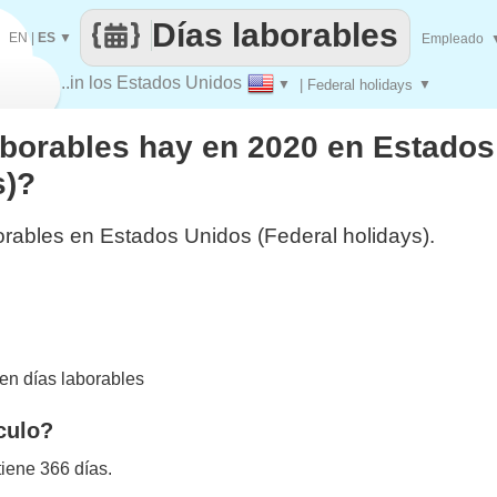
Días laborables
EN
|
ES
▼
Empleado
..in los Estados Unidos
▼
| Federal holidays
▼
aborables hay en 2020 en Estado
s)?
orables en Estados Unidos (Federal holidays).
en días laborables
culo?
iene 366 días.