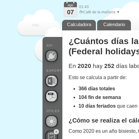
ago
01:43
07
☕
Café de la mañana ▼
Calculadora
Calendario
Haz
¿Cuántos días l
que
API
(Federal holiday
En
2020
hay
252
días lab
EXPORT
Esto se calcula a partir de:
366 días totales
104 fin de semana
10 días feriados
que caen 
ÚTILES
¿Cómo se realiza el cál
Como 2020 es un año bisiesto, t
0