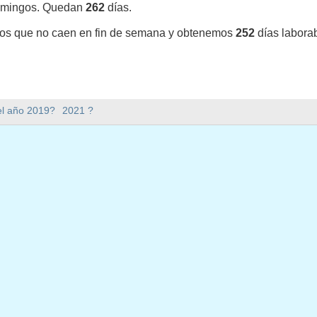
omingos. Quedan
262
días.
vos que no caen en fin de semana y obtenemos
252
días labora
y en 2020 en Estados Unidos (Federal holidays)?
el año 2019?
2021 ?
0 en Estados Unidos (Federal holidays).
mana hay en 2020?
en 2020.
ene 366 días.
 en días laborables en 2020?
aborables en 2020.
en días laborables en 2020