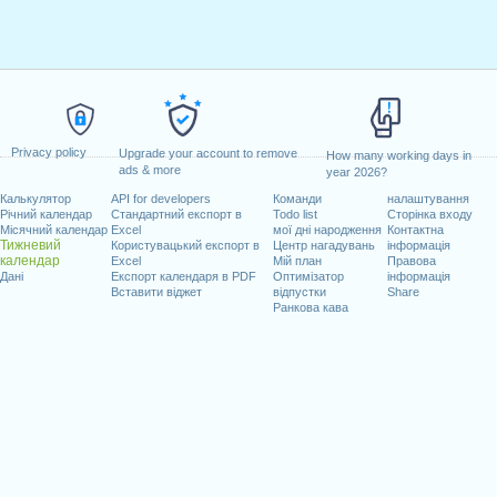
Privacy policy
Upgrade your account to remove
How many working days in
ads & more
year 2026?
Калькулятор
API for developers
Команди
налаштування
Річний календар
Стандартний експорт в
Todo list
Сторінка входу
Місячний календар
Excel
мої дні народження
Контактна
Тижневий
Користувацький експорт в
Центр нагадувань
інформація
календар
Excel
Мій план
Правова
Дані
Експорт календаря в PDF
Оптимізатор
інформація
Вставити віджет
відпустки
Share
Ранкова кава