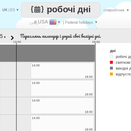
робочі дні
UK
|
ES
▼
співробітник
▼
..в USA
▼
| Federal holidays
▼
Зроби
Переглянь календар і додай свої вихідні дні.
▼
кожен
13:00
18:00
дні
робочі д
святкові
14:00
вихідні 
відпустк
18:00
14:00
18:00
14:00
18:00
14:00
18:00