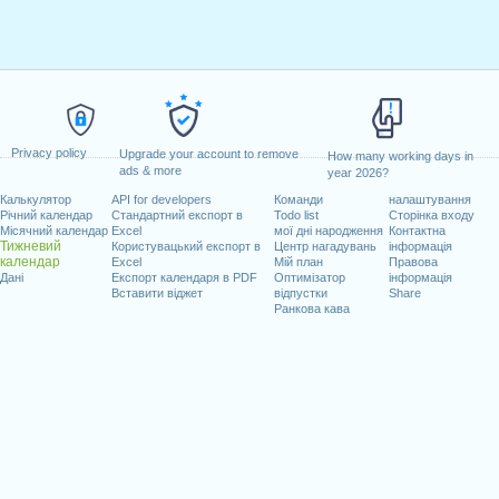
Privacy policy
Upgrade your account to remove
How many working days in
ads & more
year 2026?
Калькулятор
API for developers
Команди
налаштування
Річний календар
Стандартний експорт в
Todo list
Сторінка входу
Місячний календар
Excel
мої дні народження
Контактна
Тижневий
Користувацький експорт в
Центр нагадувань
інформація
календар
Excel
Мій план
Правова
Дані
Експорт календаря в PDF
Оптимізатор
інформація
Вставити віджет
відпустки
Share
Ранкова кава