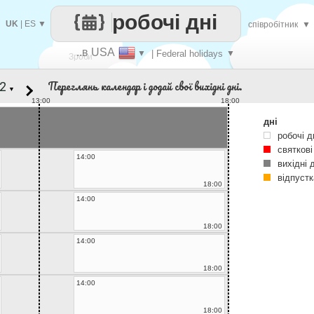
робочі дні
UK
|
ES
▼
співробітник
▼
..в USA
▼
| Federal holidays
▼
Зроби
Переглянь календар і додай свої вихідні дні.
▼
кожен
13:00
18:00
дні
робочі д
святкові
14:00
вихідні 
відпустк
18:00
14:00
18:00
14:00
18:00
14:00
18:00