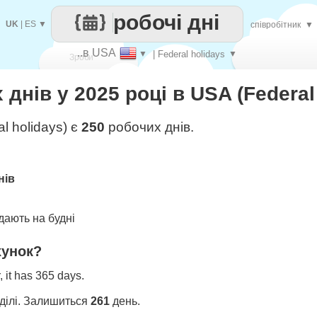
робочі дні
UK
|
ES
▼
співробітник
▼
..в USA
▼
| Federal holidays
▼
Зроби
днів у 2025 році в USA (Federal
кожен
l holidays) є
250
робочих днів.
нів
ають на будні
хунок?
 it has 365 days.
ділі. Залишиться
261
день.