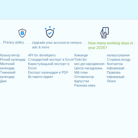
ілок, лютий 17, 2025
вень 26, 2025
dence Day
: четвер, червень 19, 2025
 липень 4, 2025
нь 1, 2025
втень 13, 2025
Privacy policy
пад 11, 2025
Upgrade your account to remove
How many working days in
ads & more
year 2026?
пад 27, 2025
Калькулятор
API for developers
Команди
налаштування
25, 2025
Річний календар
Стандартний експорт в Excel
Todo list
Сторінка входу
Місячний
Користувацький експорт в
мої дні народження
Контактна
календар
Excel
Центр нагадувань
інформація
Тижневий
Експорт календаря в PDF
Мій план
Правова
календар
Вставити віджет
Оптимізатор
інформація
Дані
відпустки
Share
очих днів на 2025 рік
Ранкова кава
n 2024 in USA (Federal holidays)?
n 2026 in USA (Federal holidays)?