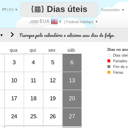
Dias úteis
PT
|
ES
▼
Funcionário
▼
..nos EUA
▼
| Federal holidays
▼
Faça
Navegue pelo calendário e adicione seus dias de folga.
▼
cada
Dias no an
qua
qui
sex
sáb
Dias úte
Feriados
3
4
5
6
Fim de 
Férias
10
11
12
13
17
18
19
20
24
25
26
27