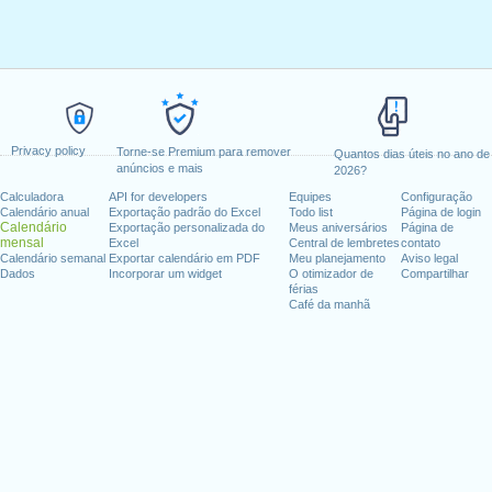
Privacy policy
Torne-se Premium para remover
Quantos dias úteis no ano de
anúncios e mais
2026?
Calculadora
API for developers
Equipes
Configuração
Calendário anual
Exportação padrão do Excel
Todo list
Página de login
Calendário
Exportação personalizada do
Meus aniversários
Página de
mensal
Excel
Central de lembretes
contato
Calendário semanal
Exportar calendário em PDF
Meu planejamento
Aviso legal
Dados
Incorporar um widget
O otimizador de
Compartilhar
férias
Café da manhã