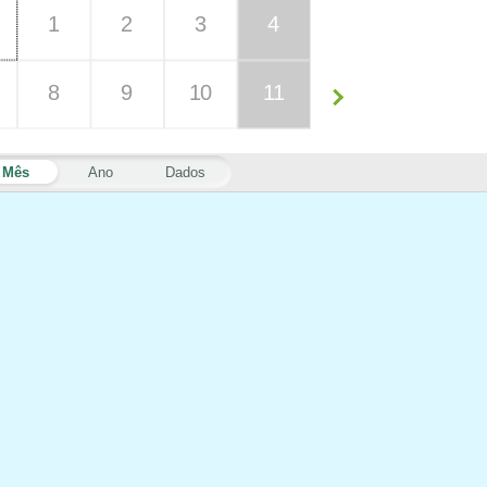
1
2
3
4
8
9
10
11
Mês
Ano
Dados