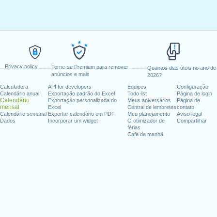
Privacy policy
Torne-se Premium para remover
Quantos dias úteis no ano de
anúncios e mais
2026?
Calculadora
API for developers
Equipes
Configuração
Calendário anual
Exportação padrão do Excel
Todo list
Página de login
Calendário
Exportação personalizada do
Meus aniversários
Página de
mensal
Excel
Central de lembretes
contato
Calendário semanal
Exportar calendário em PDF
Meu planejamento
Aviso legal
Dados
Incorporar um widget
O otimizador de
Compartilhar
férias
Café da manhã