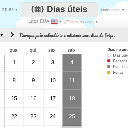
Dias úteis
PT
|
ES
▼
Funcionário
▼
..nos EUA
▼
| Federal holidays
▼
Faça
Navegue pelo calendário e adicione seus dias de folga.
▼
cada
Dias no an
qua
qui
sex
sáb
Dias úte
Feriados
1
2
3
4
Fim de 
Férias
8
9
10
11
15
16
17
18
22
23
24
25