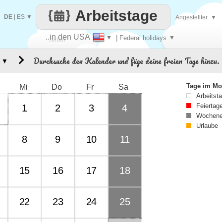
Arbeitstage
DE
|
ES
▼
Angestellter
▼
..in den USA
▼
| Federal holidays
▼
Jeden
Durchsuche den Kalender und füge deine freien Tage hinzu.
▼
Tag
Tage im Mo
Mi
Do
Fr
Sa
Arbeitst
Feiertag
1
2
3
4
Wochene
Urlaube
8
9
10
11
15
16
17
18
22
23
24
25