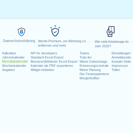
Datenschutzerklärung
Werde Premium, um Werbung zu
Wie viele Arbeitstage im
entfernen und mehr
Jahr 2026?
Kalkulator
API for developers
Teams
Einstellungen
Jahreskalender
Standard-Excel-Export
Todo list
Anmeldeseite
Monatskalender
Benutzerdefinierter Excel-Export
Meine Geburtstage
Kontakt-Seite
Wochenkalender
Kalender als PDF exportieren
Erinnerungszentrale
Impressum
Angaben
Widget einbetten
Meine Planung
Teilen
Der Ferienoptimierer
Morgenkaffee