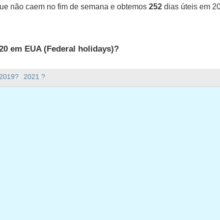
que não caem no fim de semana e obtemos
252
dias úteis em 2
20 em EUA (Federal holidays)?
UA (Federal holidays).
 2019?
2021 ?
ana há em 2020?
em 2020.
tem 366 dias.
ias úteis em 2020?
 em 2020.
ias úteis em 2020
janeiro 1, 2020
da-feira, janeiro 20, 2020