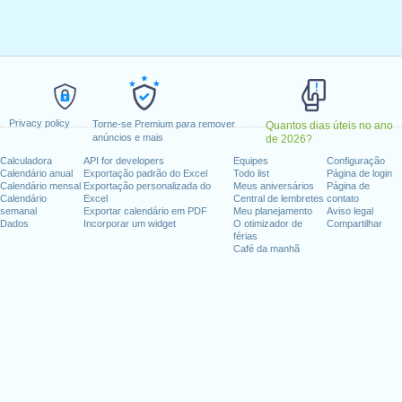
a-feira, fevereiro 17, 2020
maio 25, 2020
e)
: sexta-feira, julho 3, 2020
embro 7, 2020
 outubro 12, 2020
ovembro 11, 2020
Privacy policy
ovembro 26, 2020
Torne-se Premium para remover
Quantos dias úteis no ano
anúncios e mais
de 2026?
mbro 25, 2020
Calculadora
API for developers
Equipes
Configuração
Calendário anual
Exportação padrão do Excel
Todo list
Página de login
fim de semana
Calendário mensal
Exportação personalizada do
Meus aniversários
Página de
Calendário
Excel
Central de lembretes
contato
semanal
Exportar calendário em PDF
Meu planejamento
Aviso legal
ho 4, 2020
Dados
Incorporar um widget
O otimizador de
Compartilhar
férias
Café da manhã
dias úteis para 2020
n 2019 in EUA (Federal holidays)?
n 2021 in EUA (Federal holidays)?