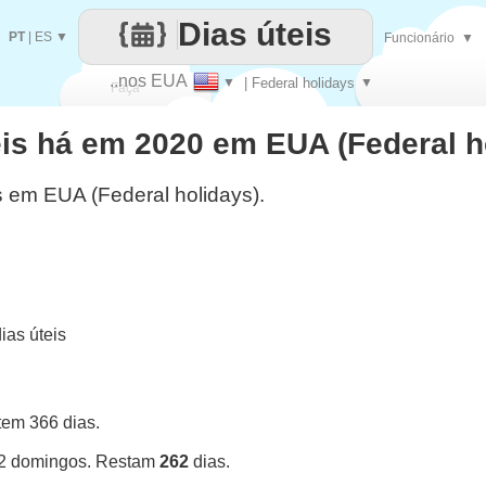
Dias úteis
PT
|
ES
▼
Funcionário
▼
..nos EUA
▼
| Federal holidays
▼
Faça
eis há em 2020 em EUA (Federal h
cada
s em EUA (Federal holidays).
as úteis
tem 366 dias.
52 domingos. Restam
262
dias.