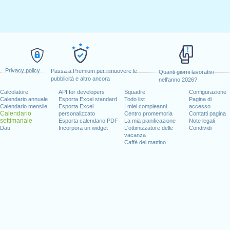
Privacy policy
Passa a Premium per rimuovere le
Quanti giorni lavorativi
pubblicità e altro ancora
nell'anno 2026?
Calcolatore
API for developers
Squadre
Configurazione
Calendario annuale
Esporta Excel standard
Todo list
Pagina di
Calendario mensile
Esporta Excel
I miei compleanni
accesso
Calendario
personalizzato
Centro promemoria
Contatti pagina
settimanale
Esporta calendario PDF
La mia pianificazione
Note legali
Dati
Incorpora un widget
L'ottimizzatore delle
Condividi
vacanza
Caffè del mattino