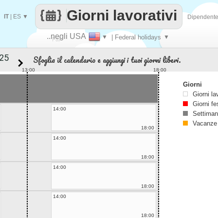
Giorni lavorativi
IT
|
ES
▼
Dipendent
..negli USA
▼
| Federal holidays
▼
Fai
Sfoglia il calendario e aggiungi i tuoi giorni liberi.
contare
13:00
18:00
Giorni
Giorni la
Giorni fe
14:00
Settiman
Vacanze
18:00
14:00
18:00
14:00
18:00
14:00
18:00