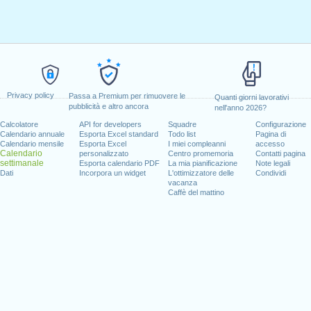
Privacy policy
Passa a Premium per rimuovere le
Quanti giorni lavorativi
pubblicità e altro ancora
nell'anno 2026?
Calcolatore
API for developers
Squadre
Configurazione
Calendario annuale
Esporta Excel standard
Todo list
Pagina di
Calendario mensile
Esporta Excel
I miei compleanni
accesso
Calendario
personalizzato
Centro promemoria
Contatti pagina
settimanale
Esporta calendario PDF
La mia pianificazione
Note legali
Dati
Incorpora un widget
L'ottimizzatore delle
Condividi
vacanza
Caffè del mattino