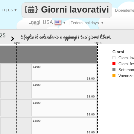
Giorni lavorativi
IT
|
ES
▼
Dipendent
..negli USA
▼
| Federal holidays
▼
Fai
Sfoglia il calendario e aggiungi i tuoi giorni liberi.
contare
13:00
18:00
Giorni
Giorni la
Giorni fe
14:00
Settiman
Vacanze
18:00
14:00
18:00
14:00
18:00
14:00
18:00