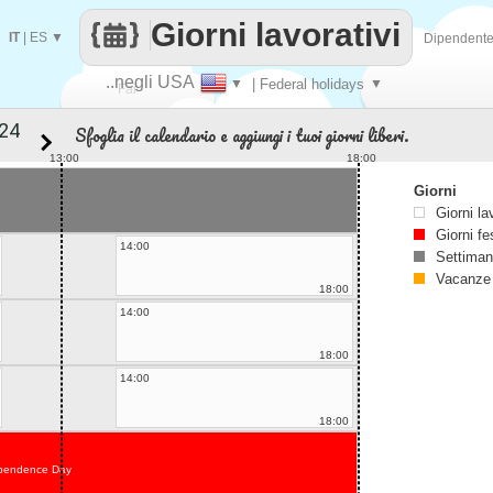
Giorni lavorativi
IT
|
ES
▼
Dipendent
..negli USA
▼
| Federal holidays
▼
Fai
Sfoglia il calendario e aggiungi i tuoi giorni liberi.
contare
13:00
18:00
Giorni
Giorni la
Giorni fe
14:00
Settiman
Vacanze
18:00
14:00
18:00
14:00
18:00
pendence Day