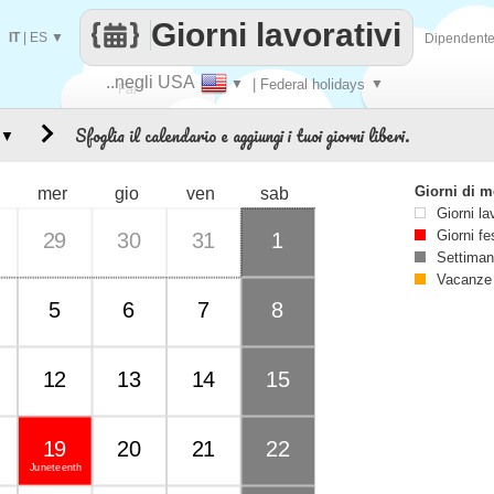
Giorni lavorativi
IT
|
ES
▼
Dipendent
..negli USA
▼
| Federal holidays
▼
Fai
Sfoglia il calendario e aggiungi i tuoi giorni liberi.
▼
contare
Giorni di 
mer
gio
ven
sab
Giorni la
Giorni fe
29
30
31
1
Settiman
Vacanze
5
6
7
8
12
13
14
15
19
20
21
22
Juneteenth