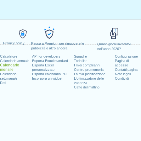
Privacy policy
Passa a Premium per rimuovere le
Quanti giorni lavorativi
pubblicità e altro ancora
nell'anno 2026?
Calcolatore
API for developers
Squadre
Configurazione
Calendario annuale
Esporta Excel standard
Todo list
Pagina di
Calendario
Esporta Excel
I miei compleanni
accesso
mensile
personalizzato
Centro promemoria
Contatti pagina
Calendario
Esporta calendario PDF
La mia pianificazione
Note legali
settimanale
Incorpora un widget
L'ottimizzatore delle
Condividi
Dati
vacanza
Caffè del mattino