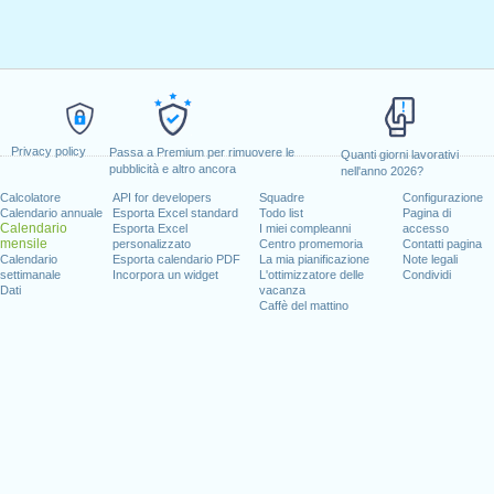
Privacy policy
Passa a Premium per rimuovere le
Quanti giorni lavorativi
pubblicità e altro ancora
nell'anno 2026?
Calcolatore
API for developers
Squadre
Configurazione
Calendario annuale
Esporta Excel standard
Todo list
Pagina di
Calendario
Esporta Excel
I miei compleanni
accesso
mensile
personalizzato
Centro promemoria
Contatti pagina
Calendario
Esporta calendario PDF
La mia pianificazione
Note legali
settimanale
Incorpora un widget
L'ottimizzatore delle
Condividi
Dati
vacanza
Caffè del mattino