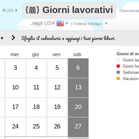
Giorni lavorativi
IT
|
ES
▼
Dipendent
..negli USA
▼
| Federal holidays
▼
Fai
Sfoglia il calendario e aggiungi i tuoi giorni liberi.
▼
contare
Giorni di 
mer
gio
ven
sab
Giorni la
Giorni fe
3
4
5
6
Settiman
Vacanze
10
11
12
13
17
18
19
20
24
25
26
27