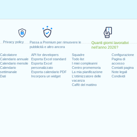
i, gennaio 17, 2022
, febbraio 21, 2022
30, 2022
edi, giugno 20, 2022
lio 4, 2022
, 2022
 10, 2022
Privacy policy
Passa a Premium per rimuovere le
Quanti giorni lavorativi
re 11, 2022
pubblicità e altro ancora
nell'anno 2026?
re 24, 2022
Calcolatore
API for developers
Squadre
Configurazione
edi, dicembre 26, 2022
Calendario annuale
Esporta Excel standard
Todo list
Pagina di
Calendario mensile
Esporta Excel
I miei compleanni
accesso
Calendario
personalizzato
Centro promemoria
Contatti pagina
l fine settimana
settimanale
Esporta calendario PDF
La mia pianificazione
Note legali
Dati
Incorpora un widget
L'ottimizzatore delle
Condividi
vacanza
io 1, 2022
Caffè del mattino
ce Day : domenica, giugno 19, 2022
e 25, 2022
 giorni lavorativi per il 2022
n 2021 in USA (Federal holidays)?