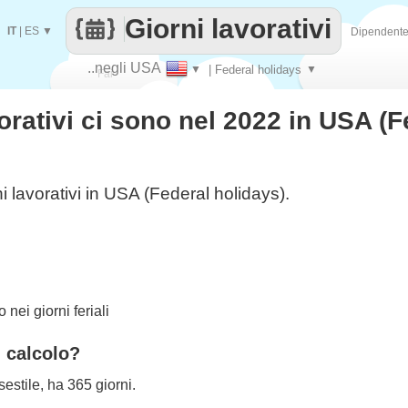
Giorni lavorativi
IT
|
ES
▼
Dipendent
..negli USA
▼
| Federal holidays
▼
Fai
orativi ci sono nel 2022 in USA (F
contare
i lavorativi in USA (Federal holidays).
nei giorni feriali
l calcolo?
estile, ha 365 giorni.