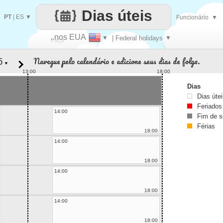
Dias úteis
PT
|
ES
▼
Funcionário
▼
..nos EUA
▼
| Federal holidays
▼
Faça
Navegue pelo calendário e adicione seus dias de folga.
▼
cada
13:00
18:00
Dias
Dias úte
Feriados
14:00
Fim de 
Férias
18:00
14:00
18:00
14:00
18:00
14:00
18:00