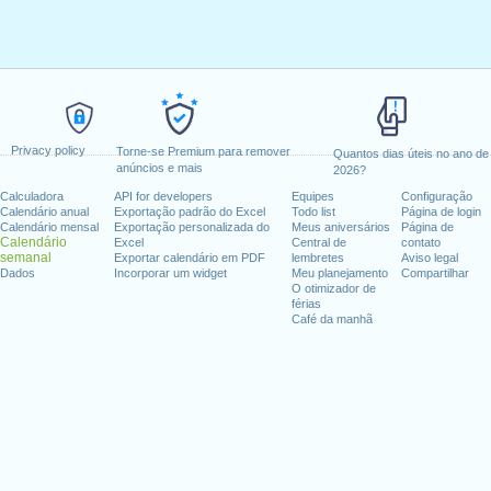
Privacy policy
Torne-se Premium para remover
Quantos dias úteis no ano de
anúncios e mais
2026?
Calculadora
API for developers
Equipes
Configuração
Calendário anual
Exportação padrão do Excel
Todo list
Página de login
Calendário mensal
Exportação personalizada do
Meus aniversários
Página de
Calendário
Excel
Central de
contato
semanal
Exportar calendário em PDF
lembretes
Aviso legal
Dados
Incorporar um widget
Meu planejamento
Compartilhar
O otimizador de
férias
Café da manhã