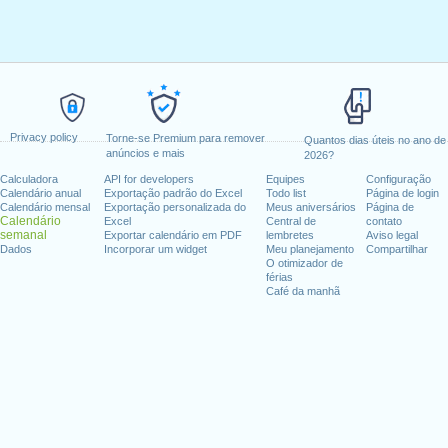
Privacy policy
Torne-se Premium para remover
Quantos dias úteis no ano de
anúncios e mais
2026?
Calculadora
API for developers
Equipes
Configuração
Calendário anual
Exportação padrão do Excel
Todo list
Página de login
Calendário mensal
Exportação personalizada do
Meus aniversários
Página de
Calendário
Excel
Central de
contato
semanal
Exportar calendário em PDF
lembretes
Aviso legal
Dados
Incorporar um widget
Meu planejamento
Compartilhar
O otimizador de
férias
Café da manhã