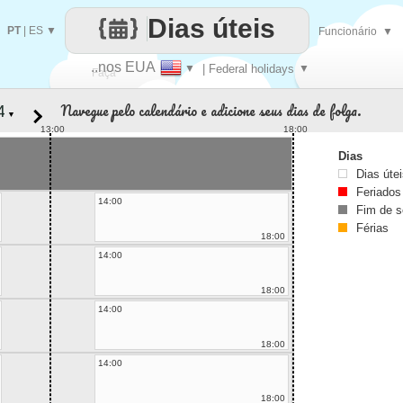
Dias úteis
PT
|
ES
▼
Funcionário
▼
..nos EUA
▼
| Federal holidays
▼
Faça
Navegue pelo calendário e adicione seus dias de folga.
▼
cada
13:00
18:00
Dias
Dias úte
Feriados
14:00
Fim de 
Férias
18:00
14:00
18:00
14:00
18:00
14:00
18:00