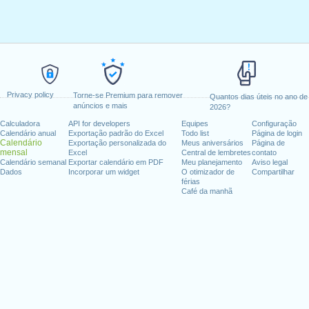
Privacy policy
Torne-se Premium para remover
Quantos dias úteis no ano de
anúncios e mais
2026?
Calculadora
API for developers
Equipes
Configuração
Calendário anual
Exportação padrão do Excel
Todo list
Página de login
Calendário
Exportação personalizada do
Meus aniversários
Página de
mensal
Excel
Central de lembretes
contato
Calendário semanal
Exportar calendário em PDF
Meu planejamento
Aviso legal
Dados
Incorporar um widget
O otimizador de
Compartilhar
férias
Café da manhã