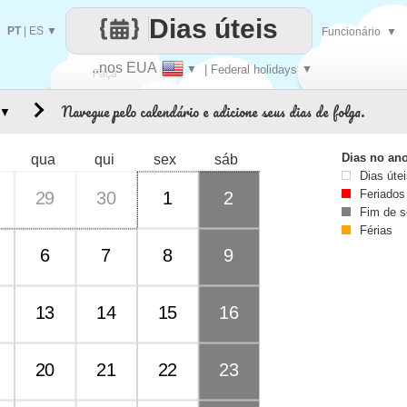
Dias úteis
PT
|
ES
▼
Funcionário
▼
..nos EUA
▼
| Federal holidays
▼
Faça
Navegue pelo calendário e adicione seus dias de folga.
▼
cada
Dias no an
qua
qui
sex
sáb
Dias úte
Feriados
29
30
1
2
Fim de 
Férias
6
7
8
9
13
14
15
16
20
21
22
23