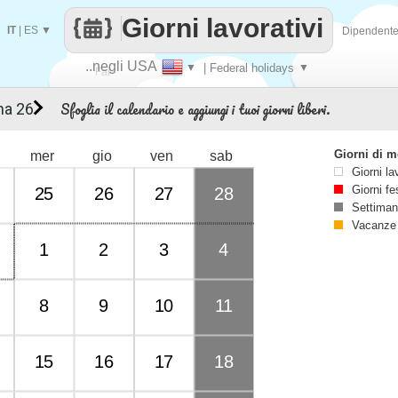
Giorni lavorativi
IT
|
ES
▼
Dipendent
..negli USA
▼
| Federal holidays
▼
Fai
Sfoglia il calendario e aggiungi i tuoi giorni liberi.
na 26
contare
Giorni di 
mer
gio
ven
sab
Giorni la
Giorni fe
25
26
27
28
Settiman
Vacanze
1
2
3
4
8
9
10
11
15
16
17
18