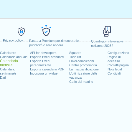
Privacy policy
Passa a Premium per rimuovere le
Quanti giorni lavorativi
pubblicità e altro ancora
nell'anno 2026?
Calcolatore
API for developers
Squadre
Configurazione
Calendario annuale
Esporta Excel standard
Todo list
Pagina di
Calendario
Esporta Excel
I miei compleanni
accesso
mensile
personalizzato
Centro promemoria
Contatti pagina
Calendario
Esporta calendario PDF
La mia pianificazione
Note legali
settimanale
Incorpora un widget
L'ottimizzatore delle
Condividi
Dati
vacanza
Caffè del mattino