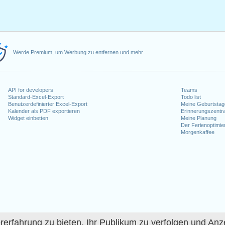
Werde Premium, um Werbung zu entfernen und mehr
API for developers
Teams
Standard-Excel-Export
Todo list
Benutzerdefinierter Excel-Export
Meine Geburtstag
Kalender als PDF exportieren
Erinnerungszentra
Widget einbetten
Meine Planung
Der Ferienoptimie
Morgenkaffee
fahrung zu bieten, Ihr Publikum zu verfolgen und Anze