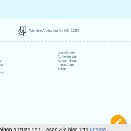
Wie viele Arbeitstage im Jahr 2026?
Einstellungen
Anmeldeseite
e
Kontakt-Seite
le
Impressum
Teilen
rer
Def
igen anzuzeigen. Lesen Sie hier bitte
unsere