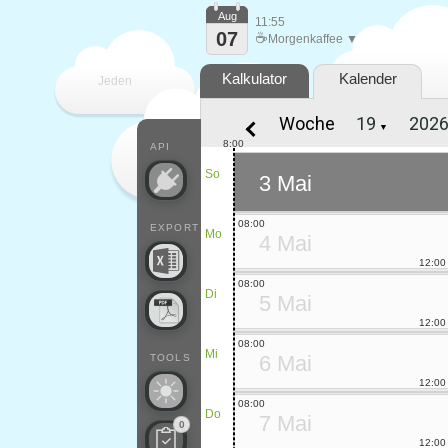
Aug
11:55
07
☕
Morgenkaffee ▼
Kalkulator
Kalender
Jeden
Woche
▼
Tag
8:00
API
So
3 Mai
08:00
EXPORT
Mo
4 Mai
12:00
08:00
Di
5 Mai
12:00
08:00
Mi
6 Mai
TOOLS
12:00
08:00
Do
7 Mai
0
12:00