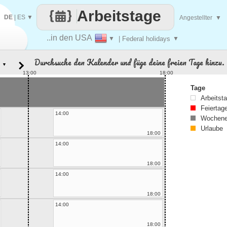
Arbeitstage
DE
|
ES
▼
Angestellter
▼
..in den USA
▼
| Federal holidays
▼
Durchsuche den Kalender und füge deine freien Tage hinzu.
▼
13:00
18:00
Tage
Arbeitst
Feiertag
14:00
Wochene
Urlaube
18:00
14:00
18:00
14:00
18:00
14:00
18:00