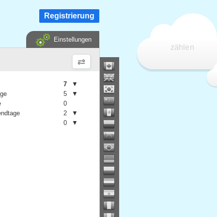
Registrierung
Einstellungen
zählen
7
▼
age
5
▼
e
0
ndtage
2
▼
0
▼