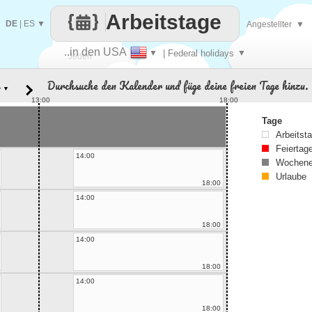
Arbeitstage
DE
|
ES
▼
Angestellter
▼
..in den USA
▼
| Federal holidays
▼
Jeden
Durchsuche den Kalender und füge deine freien Tage hinzu.
▼
Tag
13:00
18:00
Tage
Arbeitst
Feiertag
14:00
Wochene
Urlaube
18:00
14:00
18:00
14:00
18:00
14:00
18:00