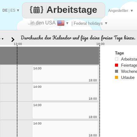
Arbeitstage
DE
|
ES
▼
Angestellter
▼
..in den USA
▼
| Federal holidays
▼
Jeden
Durchsuche den Kalender und füge deine freien Tage hinzu.
▼
Tag
13:00
18:00
Tage
Arbeitst
Feiertag
14:00
Wochene
Urlaube
18:00
14:00
18:00
14:00
18:00
14:00
18:00