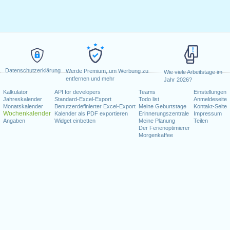
Datenschutzerklärung
Werde Premium, um Werbung zu
Wie viele Arbeitstage im
entfernen und mehr
Jahr 2026?
Kalkulator
API for developers
Teams
Einstellungen
Jahreskalender
Standard-Excel-Export
Todo list
Anmeldeseite
Monatskalender
Benutzerdefinierter Excel-Export
Meine Geburtstage
Kontakt-Seite
Wochenkalender
Kalender als PDF exportieren
Erinnerungszentrale
Impressum
Angaben
Widget einbetten
Meine Planung
Teilen
Der Ferienoptimierer
Morgenkaffee