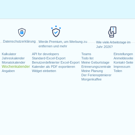
Datenschutzerklärung
Werde Premium, um Werbung zu
Wie viele Arbeitstage im
entfernen und mehr
Jahr 2026?
Kalkulator
API for developers
Teams
Einstellungen
Jahreskalender
Standard-Excel-Export
Todo list
Anmeldeseite
Monatskalender
Benutzerdefinierter Excel-Export
Meine Geburtstage
Kontakt-Seite
Wochenkalender
Kalender als PDF exportieren
Erinnerungszentrale
Impressum
Angaben
Widget einbetten
Meine Planung
Teilen
Der Ferienoptimierer
Morgenkaffee