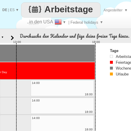
Arbeitstage
DE
|
ES
▼
Angestellter
▼
..in den USA
▼
| Federal holidays
▼
Jeden
Durchsuche den Kalender und füge deine freien Tage hinzu.
▼
Tag
13:00
18:00
Tage
Arbeitst
Feiertag
Wochene
r Day
Urlaube
14:00
18:00
14:00
18:00
14:00
18:00