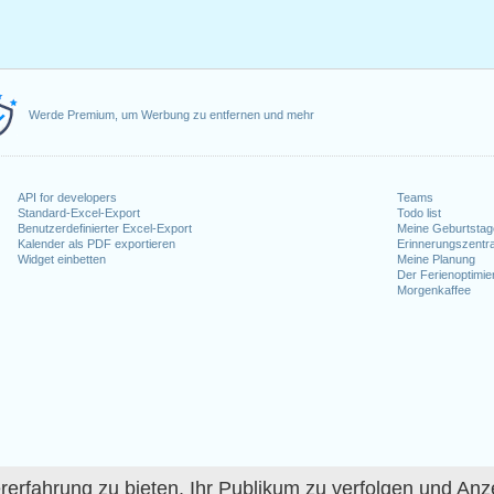
Werde Premium, um Werbung zu entfernen und mehr
API for developers
Teams
Standard-Excel-Export
Todo list
Benutzerdefinierter Excel-Export
Meine Geburtstag
Kalender als PDF exportieren
Erinnerungszentra
Widget einbetten
Meine Planung
Der Ferienoptimie
Morgenkaffee
fahrung zu bieten, Ihr Publikum zu verfolgen und Anze