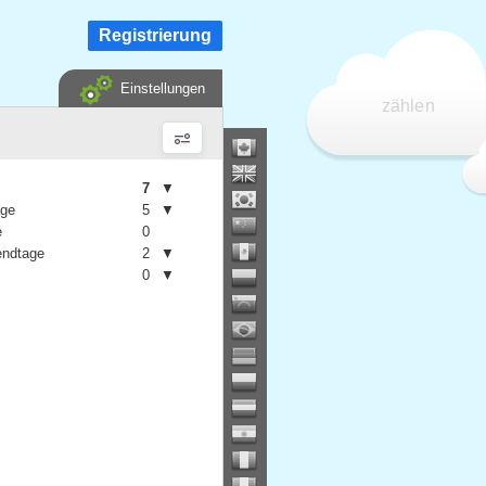
Registrierung
Einstellungen
zählen
7
▼
age
5
▼
e
0
ndtage
2
▼
0
▼