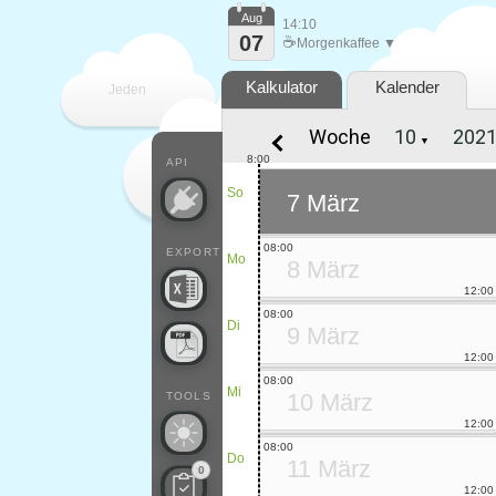
Aug
14:10
07
☕
Morgenkaffee ▼
Kalkulator
Kalender
Jeden
Woche
▼
Tag
8:00
API
So
7 März
08:00
EXPORT
Mo
8 März
12:00
08:00
Di
9 März
12:00
08:00
Mi
10 März
TOOLS
12:00
08:00
Do
11 März
0
12:00