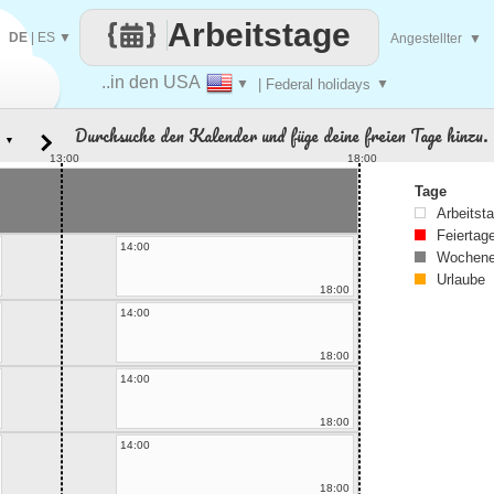
Arbeitstage
DE
|
ES
▼
Angestellter
▼
..in den USA
▼
| Federal holidays
▼
Durchsuche den Kalender und füge deine freien Tage hinzu.
▼
13:00
18:00
Tage
Arbeitst
Feiertag
14:00
Wochene
Urlaube
18:00
14:00
18:00
14:00
18:00
14:00
18:00