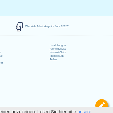
Wie viele Arbeitstage im Jahr 2026?
Einstellungen
Anmeldeseite
e
Kontakt-Seite
le
Impressum
Teilen
rer
Def
igen anzuzeigen. Lesen Sie hier bitte
unsere