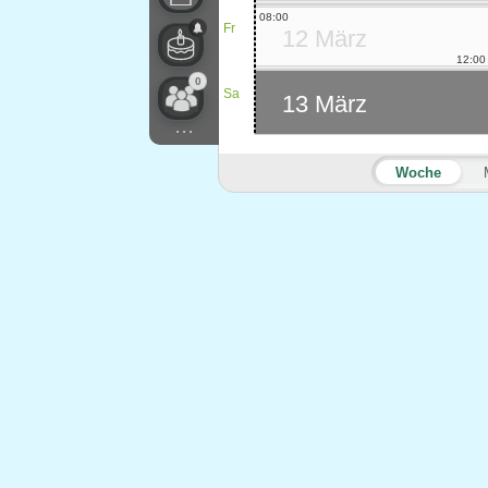
08:00
Fr
12 März
12:00
0
Sa
13 März
...
Woche