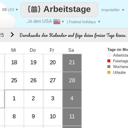
Arbeitstage
DE
|
ES
▼
Angestellter
▼
..in den USA
▼
| Federal holidays
▼
Durchsuche den Kalender und füge deine freien Tage hinzu.
25
Tage im Mo
Mi
Do
Fr
Sa
Arbeitst
Feiertag
18
19
20
21
Wochene
Urlaube
25
26
27
28
1
2
3
4
8
9
10
11