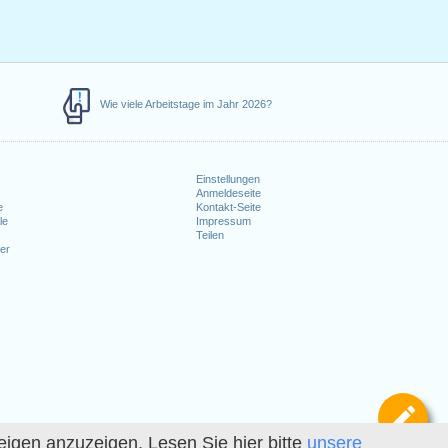
Wie viele Arbeitstage im Jahr 2026?
Einstellungen
Anmeldeseite
e
Kontakt-Seite
le
Impressum
Teilen
er
Def
igen anzuzeigen. Lesen Sie hier bitte
unsere