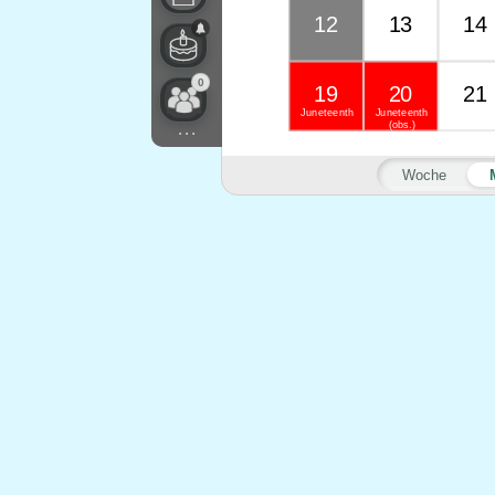
12
13
14
0
19
20
21
Juneteenth
Juneteenth
(obs.)
...
Woche