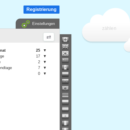
Registrierung
Einstellungen
zählen
nat
25
▼
age
17
▼
e
2
▼
ndtage
7
▼
0
▼