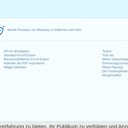
Werde Premium, um Werbung zu entfernen und mehr
API for developers
Teams
Standard-Excel-Export
Todo list
Benutzerdefinierter Excel-Export
Meine Geburtstag
Kalender als PDF exportieren
Erinnerungszentra
Widget einbetten
Meine Planung
Der Ferienoptimier
Morgenkaffee
fahrung zu bieten, Ihr Publikum zu verfolgen und Anze