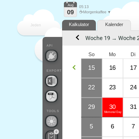
Aug
05:13
09
☕
Morgenkaffee ▼
Kalkulator
Kalender
Jeden
Woche 19 → Woche 
Tag
API
So
Mo
Di
15
16
17
EXPORT
22
23
24
29
30
31
TOOLS
Memorial Day
5
6
7
0